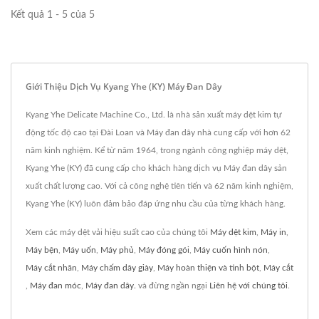
Kết quả 1 - 5 của 5
Giới Thiệu Dịch Vụ Kyang Yhe (KY) Máy Đan Dây
Kyang Yhe Delicate Machine Co., Ltd. là nhà sản xuất máy dệt kim tự
động tốc độ cao tại Đài Loan và Máy đan dây nhà cung cấp với hơn 62
năm kinh nghiệm. Kể từ năm 1964, trong ngành công nghiệp máy dệt,
Kyang Yhe (KY) đã cung cấp cho khách hàng dịch vụ Máy đan dây sản
xuất chất lượng cao. Với cả công nghệ tiên tiến và 62 năm kinh nghiệm,
Kyang Yhe (KY) luôn đảm bảo đáp ứng nhu cầu của từng khách hàng.
Xem các máy dệt vải hiệu suất cao của chúng tôi
Máy dệt kim
,
Máy in
,
Máy bện
,
Máy uốn
,
Máy phủ
,
Máy đóng gói
,
Máy cuốn hình nón
,
Máy cắt nhãn
,
Máy chấm dây giày
,
Máy hoàn thiện và tinh bột
,
Máy cắt
,
Máy đan móc
,
Máy đan dây.
và đừng ngần ngại
Liên hệ với chúng tôi
.