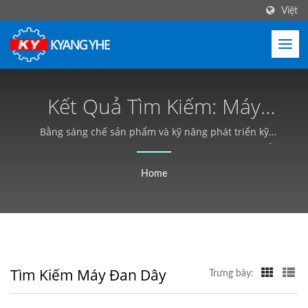
Việt
Kết Quả Tìm Kiếm: Máy
Đan Dây | Nhà Sản Xuất
Bằng sáng chế sản phẩm và kỹ năng phát triển kỹ
thuật cho Máy dệt kim tốc độ cao, và đa dạng hóa mẫu
Máy Dệt Kim Tự Động Tốc
máy cùng với độ ổn định cấu trúc cao, và tùy chỉnh
Home
Độ Cao - Kyang Yhe (KY)
theo nhu cầu khách hàng.
Tìm Kiếm Máy Đan Dây
Trưng bày: