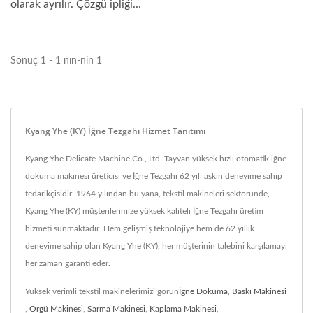
olarak ayrılır. Çözgü ipliği...
Sonuç 1 - 1 nın-nin 1
Kyang Yhe (KY) İğne Tezgahı Hizmet Tanıtımı
Kyang Yhe Delicate Machine Co., Ltd. Tayvan yüksek hızlı otomatik iğne
dokuma makinesi üreticisi ve İğne Tezgahı 62 yılı aşkın deneyime sahip
tedarikçisidir. 1964 yılından bu yana, tekstil makineleri sektöründe,
Kyang Yhe (KY) müşterilerimize yüksek kaliteli İğne Tezgahı üretim
hizmeti sunmaktadır. Hem gelişmiş teknolojiye hem de 62 yıllık
deneyime sahip olan Kyang Yhe (KY), her müşterinin talebini karşılamayı
her zaman garanti eder.
Yüksek verimli tekstil makinelerimizi görün
İğne Dokuma
,
Baskı Makinesi
,
Örgü Makinesi
,
Sarma Makinesi
,
Kaplama Makinesi
,