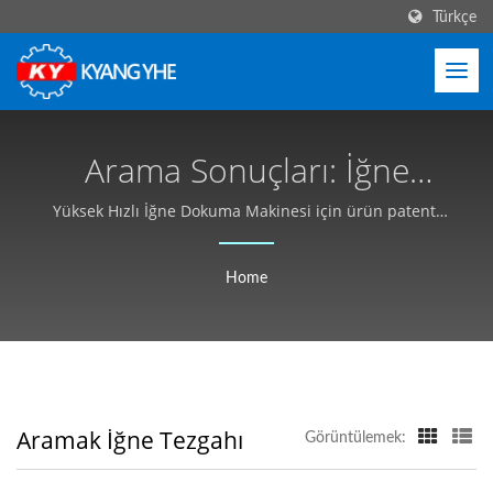
Türkçe
Arama Sonuçları: İğne
Tezgahı | Yüksek Hızlı
Yüksek Hızlı İğne Dokuma Makinesi için ürün patenti
ve geliştirme teknik becerileri, makine modeli
Otomatik İğne Dokuma
çeşitlendirmesi ve yüksek yapısal stabilite, müşteri
Home
Makinesi Üreticisi - Kyang
talebine göre özelleştirilmiştir.
Yhe (KY)
Aramak İğne Tezgahı
Görüntülemek: